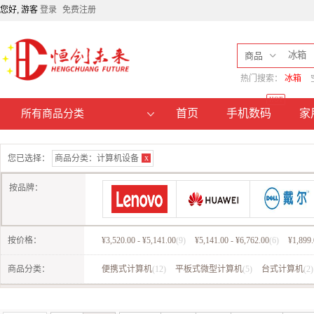
您好, 游客
登录
免费注册
商品
热门搜索：
冰箱
HOT
首页
手机数码
家
所有商品分类
x
您已选择：
商品分类：
计算机设备
按品牌：
按价格：
¥3,520.00 - ¥5,141.00
(9)
¥5,141.00 - ¥6,762.00
(6)
¥1,899.
惠普
联想（Lenovo）
华为
戴尔
商品分类：
便携式计算机
(12)
平板式微型计算机
(5)
台式计算机
(2)