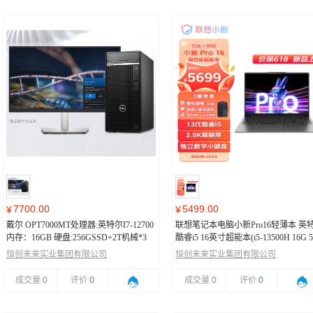
7700.00
5499.00
¥
¥
戴尔 OPT7000MT处理器:英特尔I7-12700
联想笔记本电脑小新Pro16轻薄本 英
内存：16GB 硬盘:256GSSD+2T机械*3
酷睿i5 16英寸超能本(i5-13500H 16G 5
显卡：GT720 2G独立显卡 显示器：22寸
2.5K高刷屏)灰
恒创未来实业集团有限公司
恒创未来实业集团有限公司
成交量
0
评价
0
成交量
0
评价
0