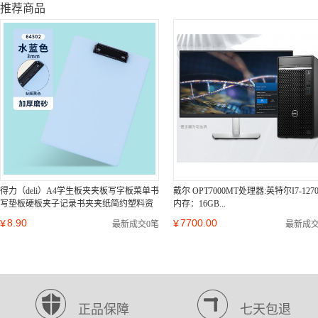
推荐商品
得力（deli）A4学生板夹夹板写字板菜单书
戴尔 OPT7000MT处理器:英特尔I7-1270
写垫板硬板夹子记录书夹夹纸简约塑料资
内存：16GB...
料夹文具...
8.90
7700.00
¥
¥
最新成交0笔
最新成交
正品保障
七天包退