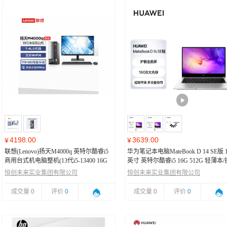
4198.00
3639.00
¥
¥
联想(Lenovo)扬天M4000q 英特尔酷睿i5
华为笔记本电脑MateBook D 14 SE版 
商用台式机电脑整机(13代i5-13400 16G
英寸 英特尔酷睿i5 16G 512G 轻薄本/
1TB SSD)23英寸
眼全面屏/手机互联 皓月银
恒创未来实业集团有限公司
恒创未来实业集团有限公司
成交量
0
评价
0
成交量
0
评价
0