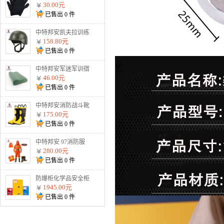
割手套战术防护钢丝
30.00元
金属用品黑色2根钢
已售出
0
件
丝 加强防割手套
中特邦安凯夫拉训练
盔战术防暴户外安全
158.80元
头盔 900g标准训练
已售出
0
件
盔（不防弹）
中特邦安军迷军训宿
舍整理内务用品 枕
46.00元
头
已售出
0
件
中特邦安消防战斗靴
防护水鞋耐高温防火
175.00元
扑火抢险救援02式
已售出
0
件
02款消防靴
中特邦安 97消防服
全套 防火服五件套
280.00元
森林战斗防护服 97
已售出
0
件
消防服五件套纯棉阻
燃款
防爆柜化学品安全柜
存放柜易燃易爆危化
1945.00元
品储存柜酒精双锁试
已售出
0
件
剂柜油漆防火防爆箱
45加仑黄色