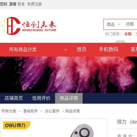
您好, 游客
登录
免费注册
商品
热门搜索：
冰箱
HOT
首页
手机数码
家
所有商品分类
店铺首页
信用评价
商品详情
所有分类
>
基础软件
>
办公套件
>
商品详情
得力（de
商
城
价：