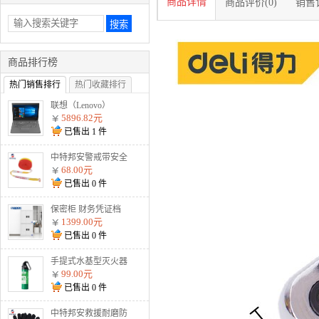
商品详情
商品评价(0)
销售记
商品排行榜
热门销售排行
热门收藏排行
联想（Lenovo）
V330-14 I5-8250U
5896.82元
8G 1T 2G独显 无光
已售出
1
件
驱 W10 灰
中特邦安警戒带安全
隔离警示线交通警示
68.00元
带涤 盒装125米加厚
已售出
0
件
款警戒线
保密柜 财务凭证档
案柜文件柜智能资料
1399.00元
柜 通双节暗斗 电子
已售出
0
件
密码款
手提式水基型灭火器
MSJ900 900ml水基
99.00元
已售出
0
件
中特邦安救援耐磨防