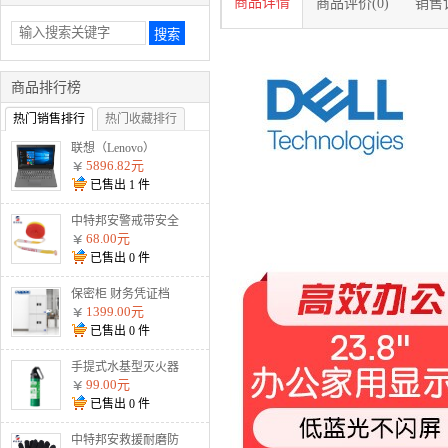
商品详情
商品评价(0)
销售记
商品排行榜
热门销售排行
热门收藏排行
联想（Lenovo）
V330-14 I5-8250U
5896.82元
8G 1T 2G独显 无光
已售出
1
件
驱 W10 灰
中特邦安警戒带安全
隔离警示线交通警示
68.00元
带涤 盒装125米加厚
已售出
0
件
款警戒线
保密柜 财务凭证档
案柜文件柜智能资料
1399.00元
柜 通双节暗斗 电子
已售出
0
件
密码款
手提式水基型灭火器
MSJ900 900ml水基
99.00元
已售出
0
件
中特邦安救援耐磨防