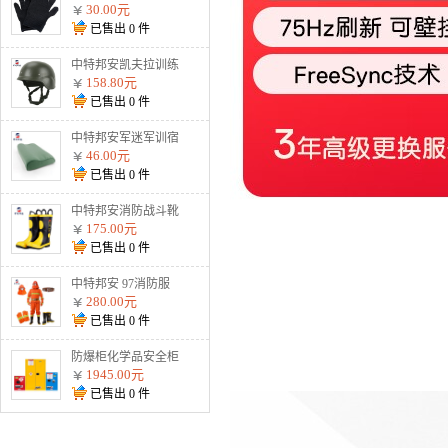
割手套战术防护钢丝
30.00元
金属用品黑色2根钢
已售出
0
件
丝 加强防割手套
中特邦安凯夫拉训练
盔战术防暴户外安全
158.80元
头盔 900g标准训练
已售出
0
件
盔（不防弹）
中特邦安军迷军训宿
舍整理内务用品 枕
46.00元
头
已售出
0
件
中特邦安消防战斗靴
防护水鞋耐高温防火
175.00元
扑火抢险救援02式
已售出
0
件
02款消防靴
中特邦安 97消防服
全套 防火服五件套
280.00元
森林战斗防护服 97
已售出
0
件
消防服五件套纯棉阻
燃款
防爆柜化学品安全柜
存放柜易燃易爆危化
1945.00元
品储存柜酒精双锁试
已售出
0
件
剂柜油漆防火防爆箱
45加仑黄色